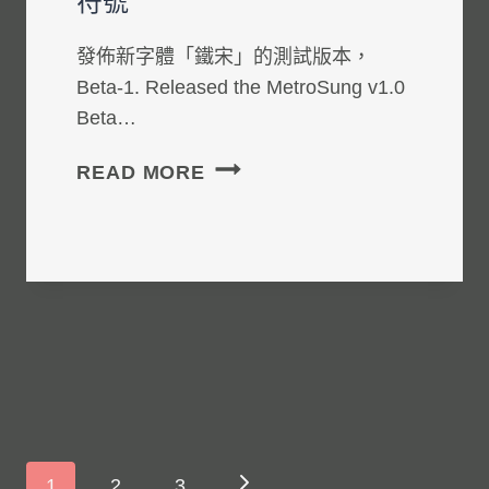
符號
發佈新字體「鐵宋」的測試版本，
Beta-1. Released the MetroSung v1.0
Beta…
製
READ MORE
作：
簡
體
字
+繁
體
字
+標
點
符
Page
Next
1
2
3