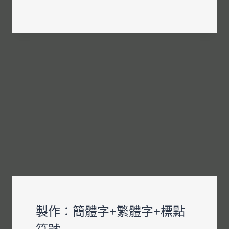
整
體
優
化
製作：簡體字+繁體字+標點