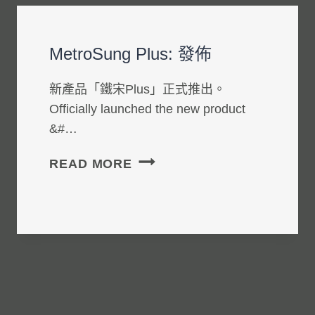
MetroSung Plus: 發佈
新產品「鐵宋Plus」正式推出。
Officially launched the new product
&#…
METROSUNG
READ MORE
PLUS:
發
佈