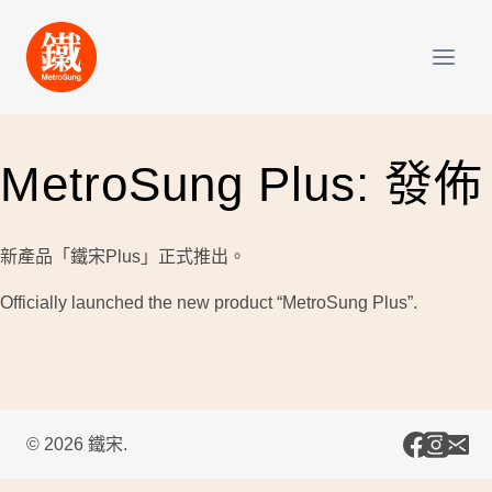
Skip
to
content
MetroSung Plus: 發佈
新產品「鐵宋Plus」正式推出。
Officially launched the new product “MetroSung Plus”.
© 2026 鐵宋.