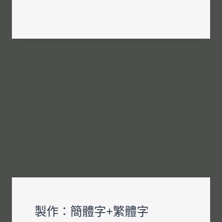
作：
簡
體
字
+繁
體
字
+標
點
符
號
製作：簡體字+繁體字