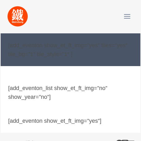
Skip
to
content
[add_eventon show_et_ft_img=”yes” tiles=”yes”
tile_bg=”1″ tile_style=”1″ ]
[add_eventon_list show_et_ft_img=”no”
show_year=”no”]
[add_eventon show_et_ft_img=”yes”]