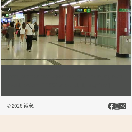
[add_eventon tiles=”yes” tile_bg=”1″ tile_style=”1″
event_order=”DESC” show_et_ft_img=”no”]
© 2026 鐵宋.